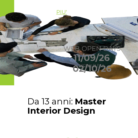
PIU'
WEB OPEN DAYS
11/09/26
02/10/26
SCOPRI DI PIU'
Da 13 anni:
Master
Interior Design